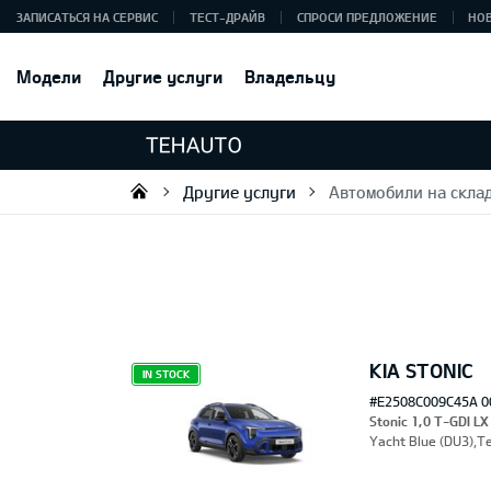
ЗАПИСАТЬСЯ НА СЕРВИС
ТЕСТ-ДРАЙВ
СПРОСИ ПРЕДЛОЖЕНИЕ
НО
Модели
Другие услуги
Владельцу
Другие услуги
Автомобили на скла
Tehauto SIA
KIA STONIC
IN STOCK
#E2508C009C45A 0
Stonic 1,0 T-GDI LX
Yacht Blue (DU3),Т