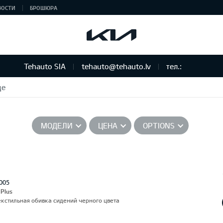
ВОСТИ
БРОШЮРА
Tehauto SIA
tehauto@tehauto.lv
тел.:
де
МОДЕЛИ
ЦЕНА
OPTIONS
005
 Plus
екстильная обивка сидений черного цвета