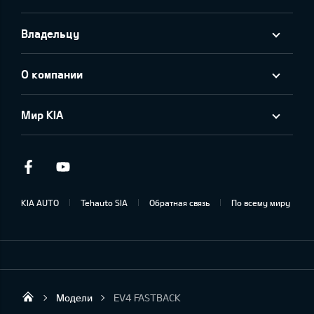
Владельцу
О компании
Мир KIA
Facebook
Youtube
KIA AUTO
Tehauto SIA
Обратная связь
По всему миру
Модели
EV4 FASTBACK
Tehauto SIA