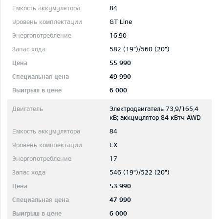
84
GT Line
16.90
582 (19")/560 (20")
55 990
49 990
6 000
Электродвигатель 73,9/165,4
кВ; aккумулятор 84 кВтч AWD
84
EX
17
546 (19")/522 (20")
53 990
47 990
6 000