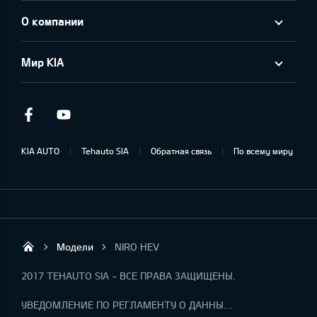
О компании
Мир KIA
Facebook
Youtube
KIA AUTO
Tehauto SIA
Обратная связь
По всему миру
Модели
NIRO HEV
Tehauto SIA
2017 TEHAUTO SIA - ВСЕ ПРАВА ЗАЩИЩЕНЫ.
УВЕДОМЛЕНИЕ ПО РЕГЛАМЕНТУ О ДАННЫХ "KIA CONNECT "