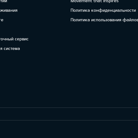
нтии
Movement that inspires
уживания
Политика конфиденциальности
re
Политика использования файлов
точный сервис
я система