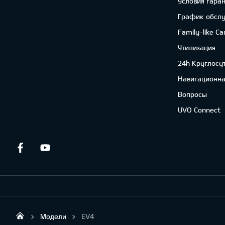
Условия гара
График обсл
Family-like Ca
Утилизация
24h Круглосу
Навигационна
Вопросы
UVO Connect
Facebook
Youtube
Модели
EV4
Tehauto SIA