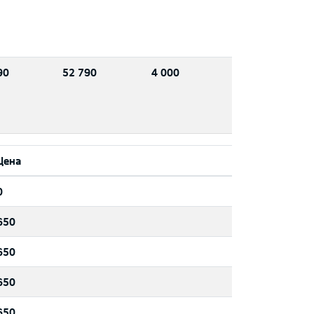
90
52 790
4 000
Цена
0
650
650
650
650