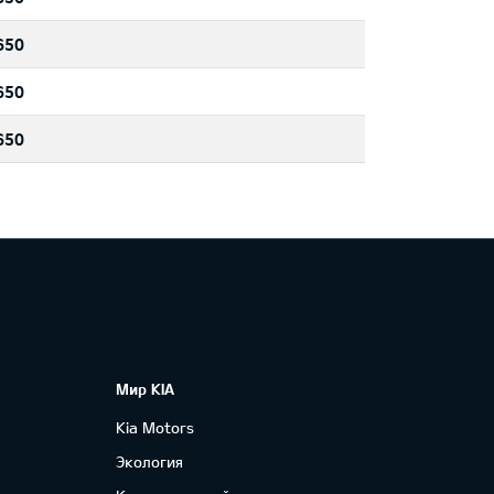
650
650
650
Мир KIA
Kia Motors
Экология