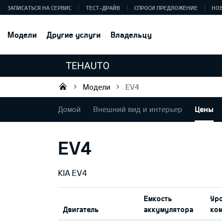
ЗАПИСАТЬСЯ НА СЕРВИС
ТЕСТ-ДРАЙВ
СПРОСИ ПРЕДЛОЖЕНИЕ
НО
Модели
Другие услуги
Владельцу
Модели
EV4
Tehauto SIA
Домой
Внешний вид и интерьер
Цены
EV4
KIA EV4
Емкость
Ур
Двигатель
аккумулятора
ко