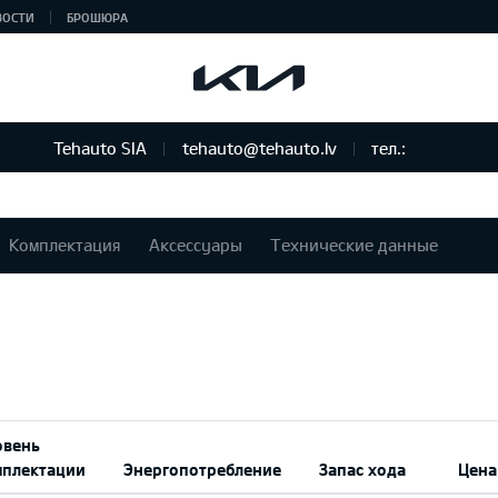
ВОСТИ
БРОШЮРА
Tehauto SIA
tehauto@tehauto.lv
тел.:
Комплектация
Аксессуары
Технические данные
овень
мплектации
Энергопотребление
Запас хода
Цена