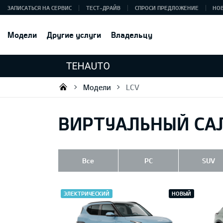
ЗАПИСАТЬСЯ НА СЕРВИС
ТЕСТ-ДРАЙВ
СПРОСИ ПРЕДЛОЖЕНИЕ
НО
Модели
Другие услуги
Владельцу
Модели
LCV
Tehauto SIA
ВИРТУАЛЬНЫЙ СА
Все
PC
SUV
ЭЛЕКТРИЧЕСКИЙ
НОВЫЙ