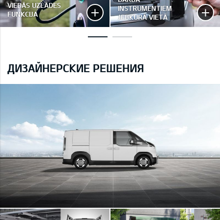
VIEDĀS UZLĀDES
INSTRUMENTIEM
FUNKCIJA
JEBKURĀ VIETĀ
ДИЗАЙНЕРСКИЕ РЕШЕНИЯ