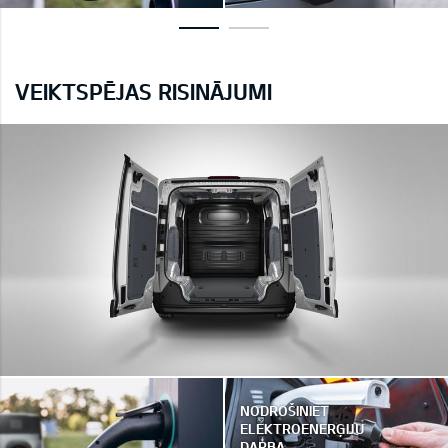
VEIKTSPĒJAS RISINĀJUMI
NODROŠINIET
ELEKTROENERĢIJU
DARBA