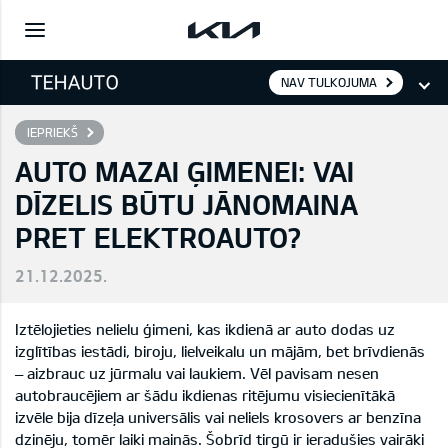
NAV TULKOJUMA
IEPRIEKŠ
AUTO MAZAI ĢIMENEI: VAI
DĪZELIS BŪTU JĀNOMAINA
PRET ELEKTROAUTO?
21.12.2025.
Iztēlojieties nelielu ģimeni, kas ikdienā ar auto dodas uz
izglītības iestādi, biroju, lielveikalu un mājām, bet brīvdienās
– aizbrauc uz jūrmalu vai laukiem. Vēl pavisam nesen
autobraucējiem ar šādu ikdienas ritējumu visiecienītākā
izvēle bija dīzeļa universālis vai neliels krosovers ar benzīna
dzinēju, tomēr laiki mainās. Šobrīd tirgū ir ieradušies vairāki