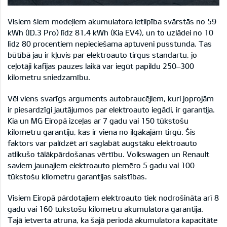
Visiem šiem modeļiem akumulatora ietilpība svārstās no 59
kWh (ID.3 Pro) līdz 81,4 kWh (Kia EV4), un to uzlādei no 10
līdz 80 procentiem nepieciešama aptuveni pusstunda. Tas
būtībā jau ir kļuvis par elektroauto tirgus standartu, jo
ceļotāji kafijas pauzes laikā var iegūt papildu 250–300
kilometru sniedzamību.
Vēl viens svarīgs arguments autobraucējiem, kuri joprojām
ir piesardzīgi jautājumos par elektroauto iegādi, ir garantija.
Kia un MG Eiropā izceļas ar 7 gadu vai 150 tūkstošu
kilometru garantiju, kas ir viena no ilgākajām tirgū. Šis
faktors var palīdzēt arī saglabāt augstāku elektroauto
atlikušo tālākpārdošanas vērtību. Volkswagen un Renault
saviem jaunajiem elektroauto piemēro 5 gadu vai 100
tūkstošu kilometru garantijas saistības.
Visiem Eiropā pārdotajiem elektroauto tiek nodrošināta arī 8
gadu vai 160 tūkstošu kilometru akumulatora garantija.
Tajā ietverta atruna, ka šajā periodā akumulatora kapacitāte