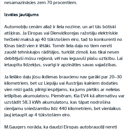
nesamazināsies zem 70 procentiem.
Izvēles jautājums
Automobiļu cenām allaž ir liela nozīme, un arī tās būtiski
atšķiras. Ja Eiropas vai Dienvidkorejas ražotāju elektriskie
hečbeki maksā ap 40 tūkstošiem eiro, tad to konkurenti no
Ķīnas bieži vien ir lētāki. Tomēr liela daļa no tiem nereti
zaudē tehniskajos rādītājos, turklāt zīmoli, kas tikai nesen
debitējuši mūsu reģionā, vēl nav ieguvuši plašu uzticību. Lai
ietaupītu līdzekļus, svarīgi ir apzināties savas vajadzības.
Ja lielāko daļu jūsu ikdienas braucienu nav garāki par 20–30
kilometriem, bet uz Liepāju vai Austrijas kalniem dodaties
vien reizi gadā, pilnīgi iespējams, ka jums pietiks ar nelielas
ietilpības akumulatoru. Piemēram, Kia EV4 kā alternatīvu var
uzstādīt 58,3 kWh akumulatoru, kas tāpat nodrošina
cienījamu sniedzamību līdz 440 kilometriem, bet vienlaikus
ļauj ietaupīt ap 4 tūkstošiem eiro.
M.Gaugers norāda, ka daudzi Eiropas autobraucēji nereti