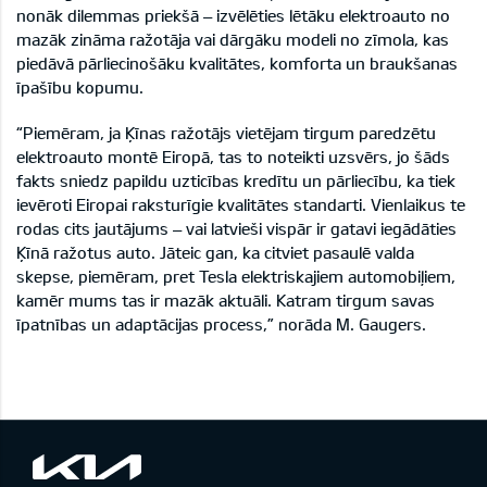
nonāk dilemmas priekšā – izvēlēties lētāku elektroauto no
mazāk zināma ražotāja vai dārgāku modeli no zīmola, kas
piedāvā pārliecinošāku kvalitātes, komforta un braukšanas
īpašību kopumu.
“Piemēram, ja Ķīnas ražotājs vietējam tirgum paredzētu
elektroauto montē Eiropā, tas to noteikti uzsvērs, jo šāds
fakts sniedz papildu uzticības kredītu un pārliecību, ka tiek
ievēroti Eiropai raksturīgie kvalitātes standarti. Vienlaikus te
rodas cits jautājums – vai latvieši vispār ir gatavi iegādāties
Ķīnā ražotus auto. Jāteic gan, ka citviet pasaulē valda
skepse, piemēram, pret Tesla elektriskajiem automobiļiem,
kamēr mums tas ir mazāk aktuāli. Katram tirgum savas
īpatnības un adaptācijas process,” norāda M. Gaugers.