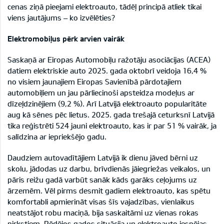
cenas ziņā pieejami elektroauto, tādēļ principā atliek tikai
viens jautājums – ko izvēlēties?
Elektromobiļus pērk arvien vairāk
Saskaņā ar Eiropas Automobiļu ražotāju asociācijas (ACEA)
datiem elektriskie auto 2025. gada oktobrī veidoja 16,4 %
no visiem jaunajiem Eiropas Savienībā pārdotajiem
automobiļiem un jau pārliecinoši apsteidza modeļus ar
dīzeļdzinējiem (9,2 %). Arī Latvijā elektroauto popularitāte
aug kā sēnes pēc lietus. 2025. gada trešajā ceturksnī Latvijā
tika reģistrēti 524 jauni elektroauto, kas ir par 51 % vairāk, ja
salīdzina ar iepriekšējo gadu.
Daudziem autovadītājiem Latvijā ik dienu jāved bērni uz
skolu, jādodas uz darbu, brīvdienās jāiegriežas veikalos, un
pāris reižu gadā varbūt sanāk kāds garāks ceļojums uz
ārzemēm. Vēl pirms desmit gadiem elektroauto, kas spētu
komfortabli apmierināt visas šīs vajadzības, vienlaikus
neatstājot robu maciņā, bija saskaitāmi uz vienas rokas
pirkstiem. Pēdējos gados situācija un elektroauto iespējas