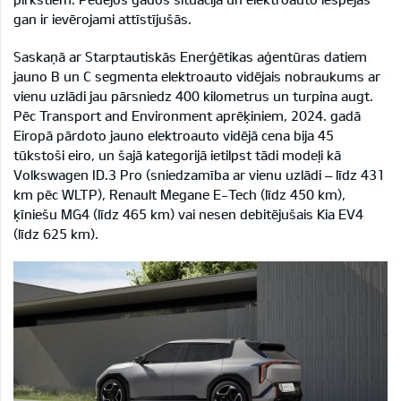
gan ir ievērojami attīstījušās.
Saskaņā ar Starptautiskās Enerģētikas aģentūras datiem
jauno B un C segmenta elektroauto vidējais nobraukums ar
vienu uzlādi jau pārsniedz 400 kilometrus un turpina augt.
Pēc Transport and Environment aprēķiniem, 2024. gadā
Eiropā pārdoto jauno elektroauto vidējā cena bija 45
tūkstoši eiro, un šajā kategorijā ietilpst tādi modeļi kā
Volkswagen ID.3 Pro (sniedzamība ar vienu uzlādi – līdz 431
km pēc WLTP), Renault Megane E-Tech (līdz 450 km),
ķīniešu MG4 (līdz 465 km) vai nesen debitējušais Kia EV4
(līdz 625 km).