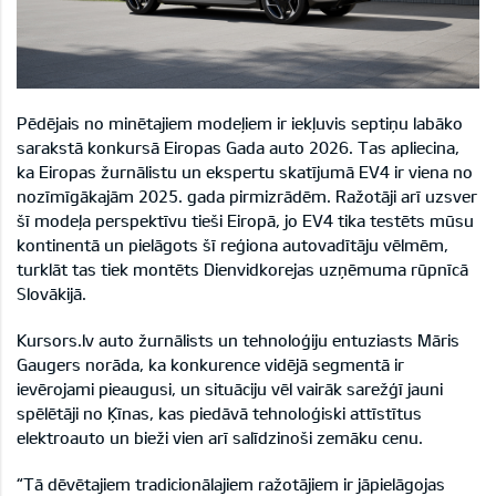
Pēdējais no minētajiem modeļiem ir iekļuvis septiņu labāko
sarakstā konkursā Eiropas Gada auto 2026. Tas apliecina,
ka Eiropas žurnālistu un ekspertu skatījumā EV4 ir viena no
nozīmīgākajām 2025. gada pirmizrādēm. Ražotāji arī uzsver
šī modeļa perspektīvu tieši Eiropā, jo EV4 tika testēts mūsu
kontinentā un pielāgots šī reģiona autovadītāju vēlmēm,
turklāt tas tiek montēts Dienvidkorejas uzņēmuma rūpnīcā
Slovākijā.
Kursors.lv auto žurnālists un tehnoloģiju entuziasts Māris
Gaugers norāda, ka konkurence vidējā segmentā ir
ievērojami pieaugusi, un situāciju vēl vairāk sarežģī jauni
spēlētāji no Ķīnas, kas piedāvā tehnoloģiski attīstītus
elektroauto un bieži vien arī salīdzinoši zemāku cenu.
“Tā dēvētajiem tradicionālajiem ražotājiem ir jāpielāgojas