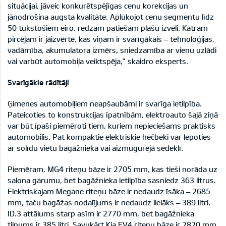
situācijai, jāveic konkurētspējīgas cenu korekcijas un
jānodrošina augsta kvalitāte. Aplūkojot cenu segmentu līdz
50 tūkstošiem eiro, redzam patiešām plašu izvēli. Katram
pircējam ir jāizvērtē, kas viņam ir svarīgākais – tehnoloģijas,
vadāmība, akumulatora izmērs, sniedzamība ar vienu uzlādi
vai varbūt automobiļa veiktspēja,” skaidro eksperts.
Svarīgākie rādītāji
Ģimenes automobiļiem neapšaubāmi ir svarīga ietilpība.
Pateicoties to konstrukcijas īpatnībām, elektroauto šajā ziņā
var būt īpaši piemēroti tiem, kuriem nepieciešams praktisks
automobilis. Pat kompaktie elektriskie hečbeki var lepoties
ar solīdu vietu bagāžniekā vai aizmugurējā sēdeklī.
Piemēram, MG4 riteņu bāze ir 2705 mm, kas tieši norāda uz
salona garumu, bet bagāžnieka ietilpība sasniedz 363 litrus.
Elektriskajam Megane riteņu bāze ir nedaudz īsāka – 2685
mm, taču bagāžas nodalījums ir nedaudz lielāks – 389 litri.
ID.3 attālums starp asīm ir 2770 mm, bet bagāžnieka
tilpums ir 385 litri. Savukārt Kia EV4 riteņu bāze ir 2820 mm,