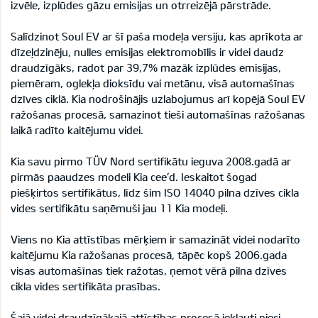
izvēle, izplūdes gāzu emisijas un otrreizējā pārstrāde.
Salīdzinot Soul EV ar šī paša modeļa versiju, kas aprīkota ar
dīzeļdzinēju, nulles emisijas elektromobīlis ir videi daudz
draudzīgāks, radot par 39,7% mazāk izplūdes emisijas,
piemēram, oglekļa dioksīdu vai metānu, visā automašīnas
dzīves ciklā. Kia nodrošinājis uzlabojumus arī kopējā Soul EV
ražošanas procesā, samazinot tieši automašīnas ražošanas
laikā radīto kaitējumu videi.
Kia savu pirmo TÜV Nord sertifikātu ieguva 2008.gadā ar
pirmās paaudzes modeli Kia cee’d. Ieskaitot šogad
piešķirtos sertifikātus, līdz šim ISO 14040 pilna dzīves cikla
vides sertifikātu saņēmuši jau 11 Kia modeļi.
Viens no Kia attīstības mērķiem ir samazināt videi nodarīto
kaitējumu Kia ražošanas procesā, tāpēc kopš 2006.gada
visas automašīnas tiek ražotas, ņemot vērā pilna dzīves
cikla vides sertifikāta prasības.
Šajā videi draudzīgākajā attīstības procesā iekļauti pieci