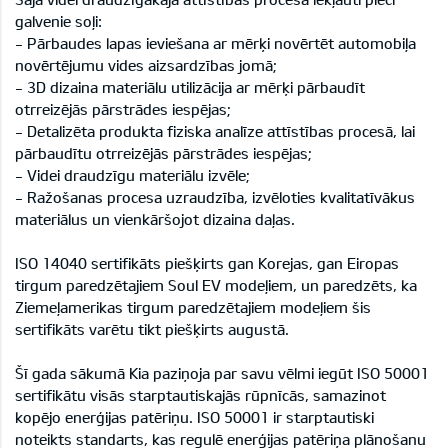
galvenie soļi:
- Pārbaudes lapas ieviešana ar mērķi novērtēt automobiļa
novērtējumu vides aizsardzības jomā;
- 3D dizaina materiālu utilizācija ar mērķi pārbaudīt
otrreizējās pārstrādes iespējas;
- Detalizēta produkta fiziska analīze attīstības procesā, lai
pārbaudītu otrreizējās pārstrādes iespējas;
- Videi draudzīgu materiālu izvēle;
- Ražošanas procesa uzraudzība, izvēloties kvalitatīvākus
materiālus un vienkāršojot dizaina daļas.
ISO 14040 sertifikāts piešķirts gan Korejas, gan Eiropas
tirgum paredzētajiem Soul EV modeļiem, un paredzēts, ka
Ziemeļamerikas tirgum paredzētajiem modeļiem šis
sertifikāts varētu tikt piešķirts augustā.
Šī gada sākumā Kia paziņoja par savu vēlmi iegūt ISO 50001
sertifikātu visās starptautiskajās rūpnīcās, samazinot
kopējo enerģijas patēriņu. ISO 50001 ir starptautiski
noteikts standarts, kas regulē enerģijas patēriņa plānošanu