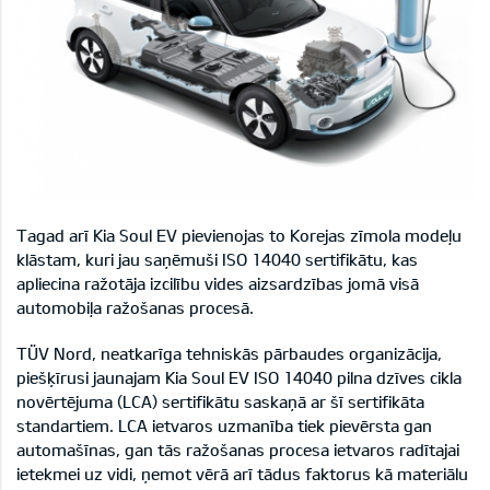
Tagad arī Kia Soul EV pievienojas to Korejas zīmola modeļu
klāstam, kuri jau saņēmuši ISO 14040 sertifikātu, kas
apliecina ražotāja izcilību vides aizsardzības jomā visā
automobiļa ražošanas procesā.
TÜV Nord, neatkarīga tehniskās pārbaudes organizācija,
piešķīrusi jaunajam Kia Soul EV ISO 14040 pilna dzīves cikla
novērtējuma (LCA) sertifikātu saskaņā ar šī sertifikāta
standartiem. LCA ietvaros uzmanība tiek pievērsta gan
automašīnas, gan tās ražošanas procesa ietvaros radītajai
ietekmei uz vidi, ņemot vērā arī tādus faktorus kā materiālu