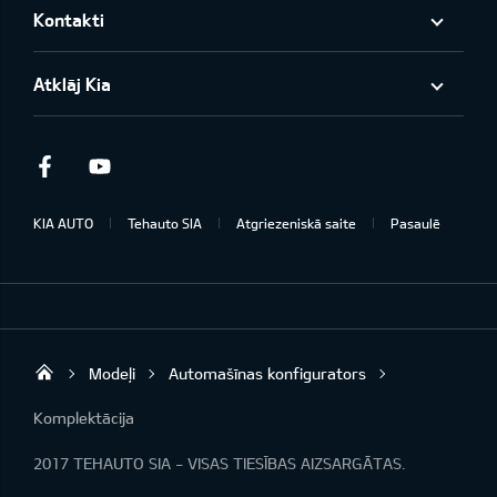
Kontakti
Atklāj Kia
Facebook
Youtube
KIA AUTO
Tehauto SIA
Atgriezeniskā saite
Pasaulē
Modeļi
Automašīnas konfigurators
Tehauto SIA
Komplektācija
2017 TEHAUTO SIA - VISAS TIESĪBAS AIZSARGĀTAS.