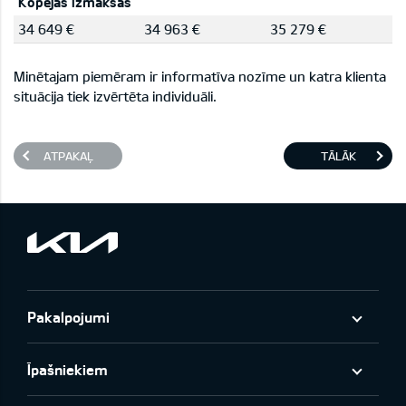
Kopējās izmaksas
34 649 €
34 963 €
35 279 €
Minētajam piemēram ir informatīva nozīme un katra klienta
situācija tiek izvērtēta individuāli.
ATPAKAĻ
TĀLĀK
Pakalpojumi
Īpašniekiem