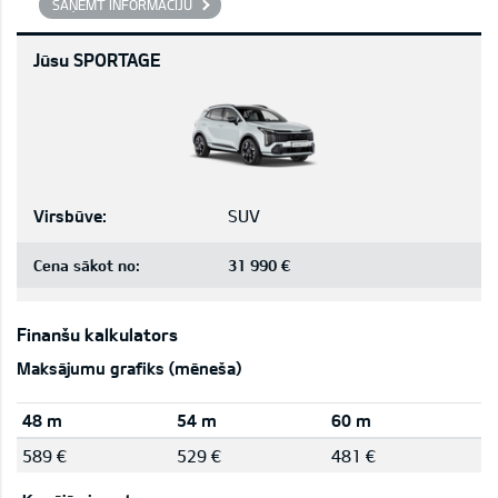
SAŅEMT INFORMĀCIJU
Jūsu SPORTAGE
Virsbūve:
SUV
Cena sākot no:
31 990 €
Finanšu kalkulators
Maksājumu grafiks (mēneša)
48 m
54 m
60 m
589 €
529 €
481 €