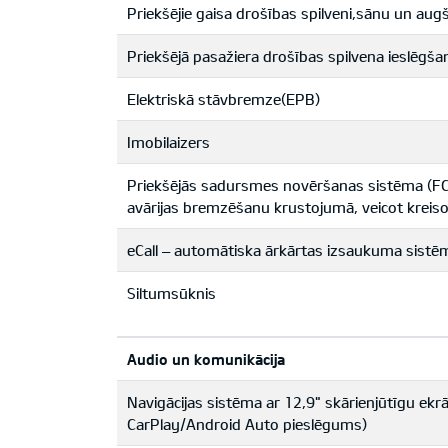
Priekšējie gaisa drošības spilveni,sānu un augšē
Priekšējā pasažiera drošības spilvena ieslēgša
Elektriskā stāvbremze(EPB)
Imobilaizers
Priekšējās sadursmes novēršanas sistēma (FC
avārijas bremzēšanu krustojumā, veicot kreiso
eCall – automātiska ārkārtas izsaukuma sistē
Siltumsūknis
Audio un komunikācija
Navigācijas sistēma ar 12,9" skārienjūtīgu ekr
CarPlay/Android Auto pieslēgums)