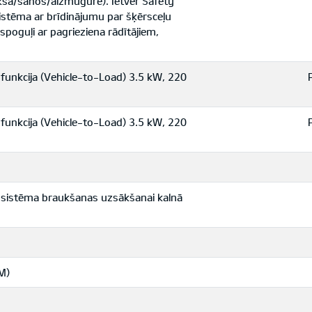
ekšā/sānos/aizmugurē). Ietver Safety
istēma ar brīdinājumu par šķērsceļu
spoguļi ar pagrieziena rādītājiem,
 funkcija (Vehicle-to-Load) 3.5 kW, 220
 funkcija (Vehicle-to-Load) 3.5 kW, 220
īgssistēma braukšanas uzsākšanai kalnā
M)