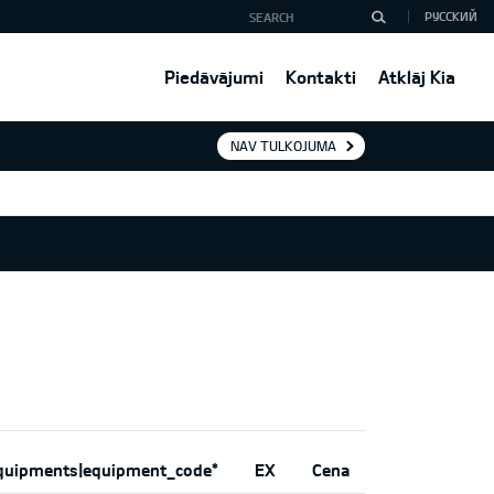
РУССКИЙ
Piedāvājumi
Kontakti
Atklāj Kia
NAV TULKOJUMA
quipments|equipment_code*
EX
Cena