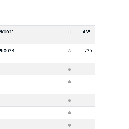
PK0021
435
PK0033
1 235