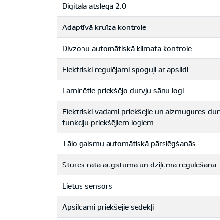
Digitālā atslēga 2.0
Adaptīvā kruīza kontrole
Divzonu automātiskā klimata kontrole
Elektriski regulējami spoguļi ar apsildi
Laminētie priekšējo durvju sānu logi
Elektriski vadāmi priekšējie un aizmugures du
funkciju priekšējiem logiem
Tālo gaismu automātiskā pārslēgšanās
Stūres rata augstuma un dziļuma regulēšana
Lietus sensors
Apsildāmi priekšējie sēdekļi