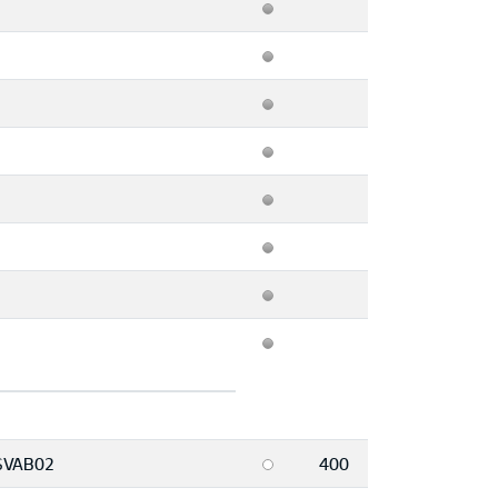
SVAB02
400