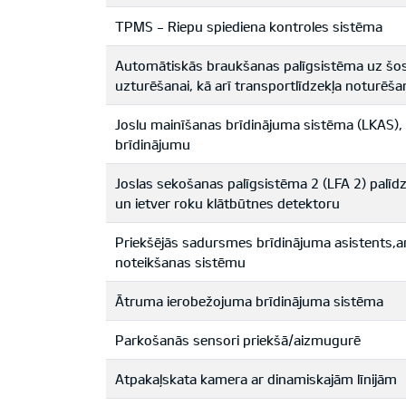
TPMS - Riepu spiediena kontroles sistēma
Automātiskās braukšanas palīgsistēma uz šose
uzturēšanai, kā arī transportlīdzekļa noturēšan
Joslu mainīšanas brīdinājuma sistēma (LKAS),
brīdinājumu
Joslas sekošanas palīgsistēma 2 (LFA 2) palīdz 
un ietver roku klātbūtnes detektoru
Priekšējās sadursmes brīdinājuma asistents,a
noteikšanas sistēmu
Ātruma ierobežojuma brīdinājuma sistēma
Parkošanās sensori priekšā/aizmugurē
Atpakaļskata kamera ar dinamiskajām līnijām