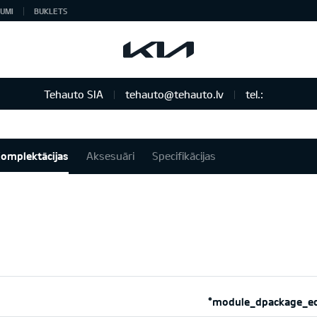
UMI
BUKLETS
Tehauto SIA
tehauto@tehauto.lv
tel.:
omplektācijas
Aksesuāri
Specifikācijas
*module_dpackage_e