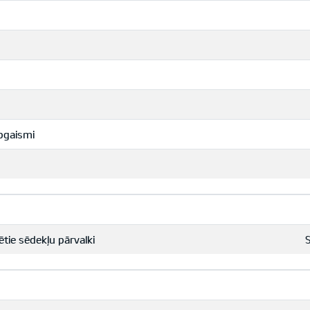
apgaismi
tie sēdekļu pārvalki