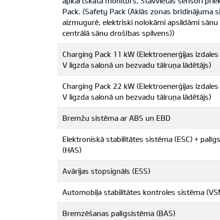
apkārtskata monitors, Stāvvietas sensori pri
Pack. (Safety Pack (Aklās zonas brīdinājuma s
aizmugurē, elektriski nolokāmi apsildāmi sānu 
centrālā sānu drošības spilvens))
Charging Pack 11 kW (Elektroenerģijas izdales
V ligzda salonā un bezvadu tālruņa lādētājs)
Charging Pack 22 kW (Elektroenerģijas izdales
V ligzda salonā un bezvadu tālruņa lādētājs)
Bremžu sistēma ar ABS un EBD
Elektroniskā stabilitātes sistēma (ESC) + pal
(HAS)
Avārijas stopsignāls (ESS)
Automobiļa stabilitātes kontroles sistēma (VS
Bremzēšanas palīgsistēma (BAS)