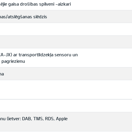
jie gaisa drošības spilveni -aizkari
nas/atslēgšanas slēdzis
A-JX) ar transportlīdzekļa sensoru un
 pagriezienu
ma
ānu (ietver: DAB, TMS, RDS, Apple