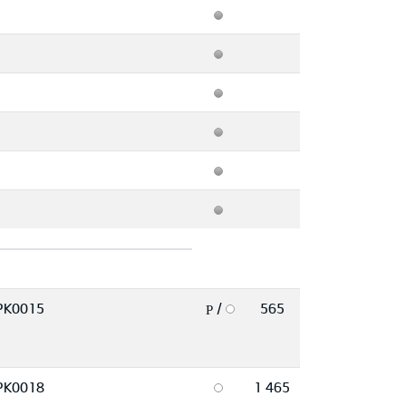
PK0015
/
565
P
PK0018
1 465