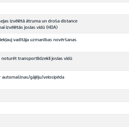
jas izvēlētā ātruma un droša distance
ai izvēlētās joslas vidū (HDA)
 iekļauj vadītāja uzmanības novēršanas
noturēt transportlīdzekli joslas vidū
r automašīnas/gājēju/velosipēda