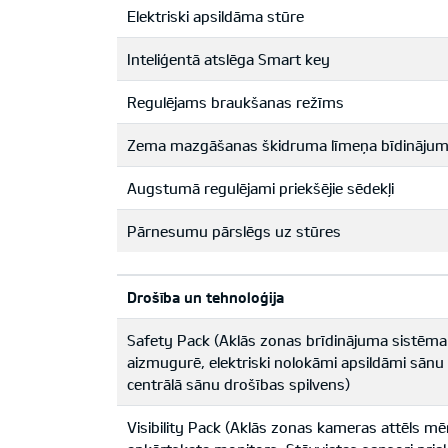
Elektriski apsildāma stūre
Inteliģentā atslēga Smart key
Regulējams braukšanas režīms
Zema mazgāšanas škidruma līmeņa bīdinājuma
Augstumā regulējami priekšējie sēdekļi
Pārnesumu pārslēgs uz stūres
Drošība un tehnoloģija
Safety Pack (Aklās zonas brīdinājuma sistēma
aizmugurē, elektriski nolokāmi apsildāmi sānu 
centrālā sānu drošības spilvens)
Visibility Pack (Aklās zonas kameras attēls m