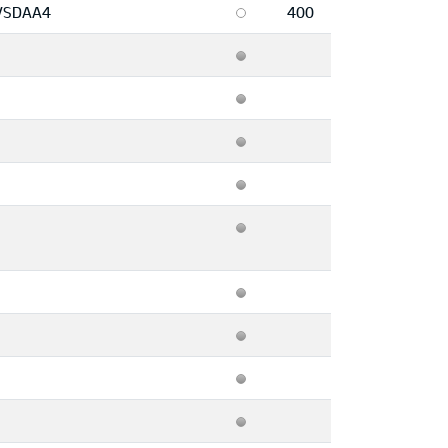
VSDAA4
400