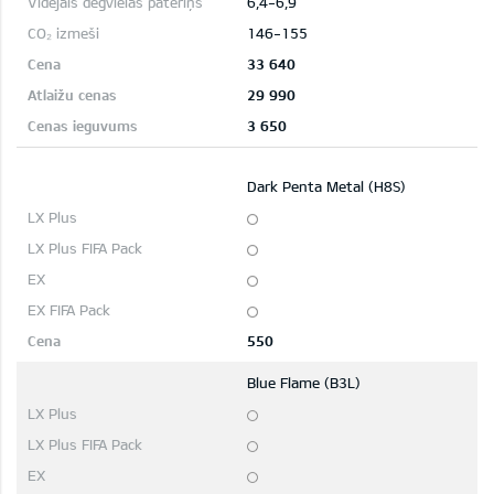
6,4-6,9
146-155
33 640
29 990
3 650
Dark Penta Metal (H8S)
550
Blue Flame (B3L)