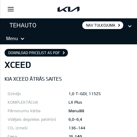
NAV TULKOJUMA
Menu
DOWNLOAD PRICELIST AS PDF
XCEED
KIA XCEED ĀTRĀS SAITES
1,0 T-GDI, 115ZS
LX Plus
Manuālā
6,0-6,4
136-144
25 140