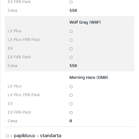
550
Wolf Gray (WAF)
550
Morning Haze (DM8)
0
-
papildus
-
standarta