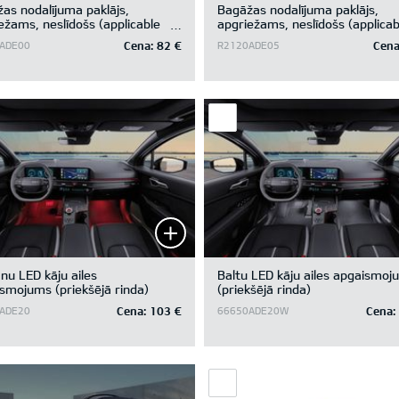
as nodalījuma paklājs,
Bagāžas nodalījuma paklājs,
ežams, neslīdošs (applicable
apgriežams, neslīdošs (applicab
ehicle without subwoofer)
for vehicle with subwoofer)
Cena:
82 €
Cena
ADE00
R2120ADE05
nu LED kāju ailes
Baltu LED kāju ailes apgaismoj
smojums (priekšējā rinda)
(priekšējā rinda)
Cena:
103 €
Cena:
ADE20
66650ADE20W