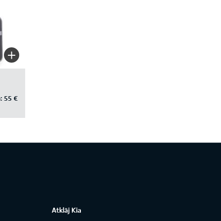
:
55 €
Atklāj Kia