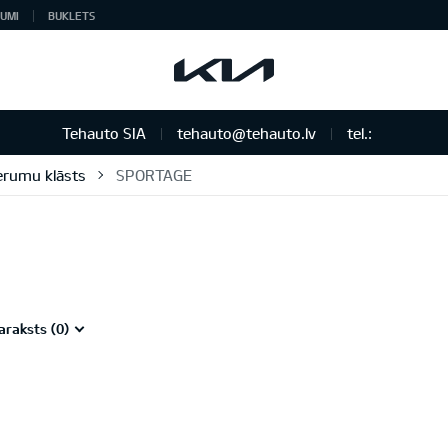
UMI
BUKLETS
Tehauto SIA
tehauto@tehauto.lv
tel.:
derumu klāsts
SPORTAGE
araksts (
0
)