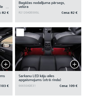
Bagāžas nodalījuma pārsegs,
le
velūra
:
82 €
Cena:
82 €
R2120ADE00GL
ums
Sarkanu LED kāju ailes
apgaismojums (otrā rinda)
103 €
Cena:
109 €
66650ADE31