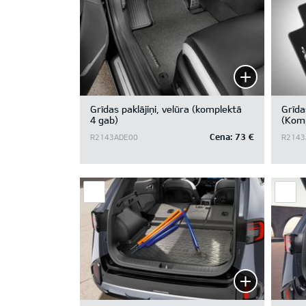
Grīdas paklājiņi, velūra (komplektā
Grīda
4 gab)
(Komp
Cena:
73 €
R2143ADE00
R2143