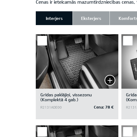
Cenas ir ieteicamās mazumtirdzniecības cenas, 
Interjers
Eksterjers
Komfort
Grīdas paklājiņi, vissezonu
Grīda
(Komplektā 4 gab.)
(Komp
logot
Cena:
78 €
R2131ADE00
R2131