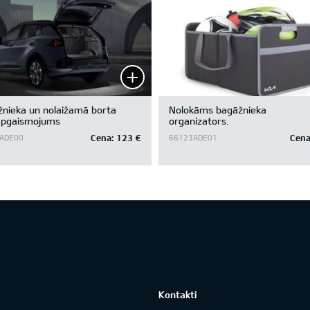
nieka un nolaižamā borta
Nolokāms bagāžnieka
apgaismojums
organizators.
Cena:
123 €
Cena
ADE00
66123ADE01
Kontakti