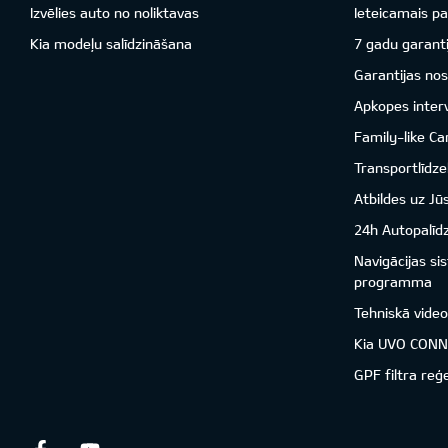
Izvēlies auto no noliktavas
Ieteicamais pa
Kia modeļu salīdzināšana
7 gadu garanti
Garantijas nos
Apkopes inter
Family-like Ca
Transportlīdzek
Atbildes uz Jū
24h Autopalīd
Navigācijas s
programma
Tehniskā vide
Kia UVO CON
GPF filtra reģ