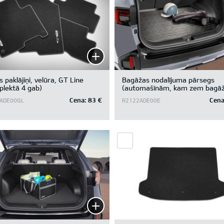
s paklājiņi, velūra, GT Line
Bagāžas nodalījuma pārsegs
lektā 4 gab)
(automašīnām, kam zem bagā
nodalījuma pamatnes ir glabāš
Cena:
83 €
Cena
ADE00GL
R2122ADE00E
nodalījums)