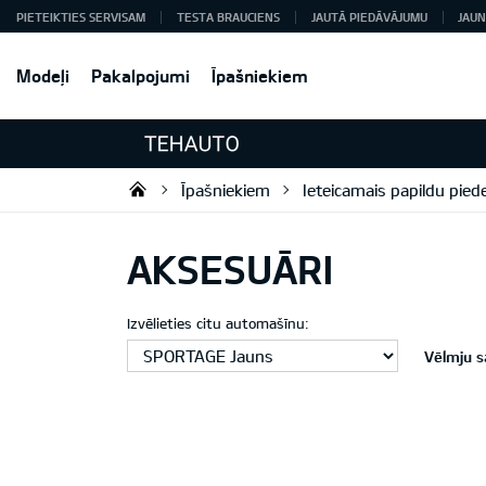
PIETEIKTIES SERVISAM
TESTA BRAUCIENS
JAUTĀ PIEDĀVĀJUMU
JAUN
Modeļi
Pakalpojumi
Īpašniekiem
Īpašniekiem
Ieteicamais papildu pie
Tehauto SIA
AKSESUĀRI
Izvēlieties citu automašīnu:
Vēlmju s