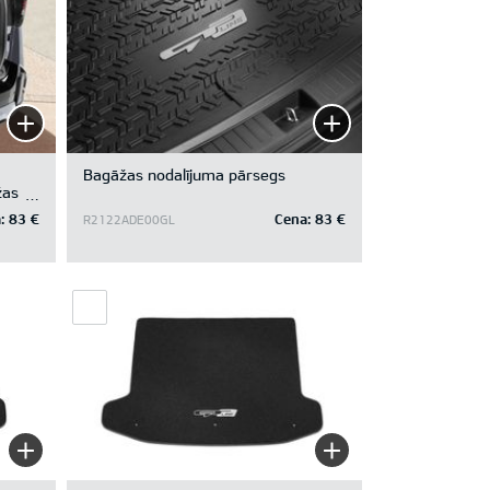
Bagāžas nodalījuma pārsegs
žas
anas
:
83 €
Cena:
83 €
R2122ADE00GL