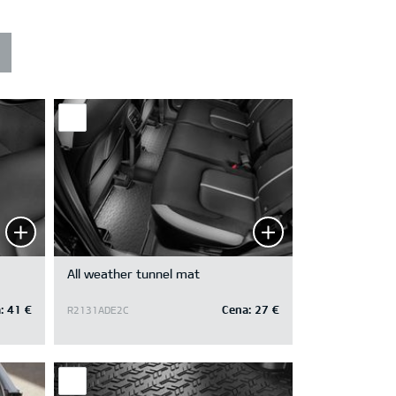
All weather tunnel mat
:
41 €
Cena:
27 €
R2131ADE2C