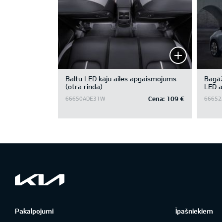
Baltu LED kāju ailes apgaismojums
Bagāž
(otrā rinda)
LED 
Cena:
109 €
66650ADE31W
66652
Pakalpojumi
Īpašniekiem