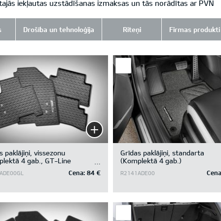
tajās iekļautas uzstādīšanas izmaksas un tās norādītas ar PVN
s
Drošība un tehnoloģija
Riteņi
Firmas produkti
s paklājiņi, vissezonu
Grīdas paklājiņi, standarta
lektā 4 gab., GT-Line
(Komplektā 4 gab.)
ips)
Cena:
84 €
Cena
ADE00GL
R2141ADE00