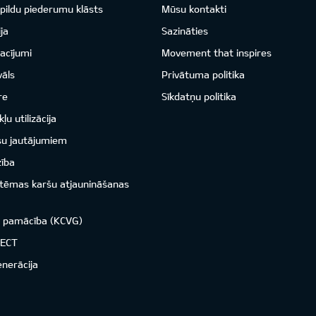
pildu piederumu klāsts
Mūsu kontakti
ja
Sazināties
acījumi
Movement that inspires
vāls
Privātuma politika
re
Sīkdatņu politika
ļu utilizācija
su jautājumiem
zība
istēmas karšu atjaunināšanas
o pamācība (KCVG)
NECT
enerācija