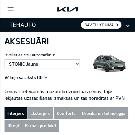
NAV TULKOJUMA
AKSESUĀRI
Izvēlieties citu automašīnu:
Vēlmju saraksts (
0
)
Cenas ir ieteicamās mazumtirdzniecības cenas, tajās
iekļautas uzstādīšanas izmaksas un tās norādītas ar PVN
Interjers
Eksterjers
Komforts
Drošība un tehnoloģija
Riteņi
Firmas produkti