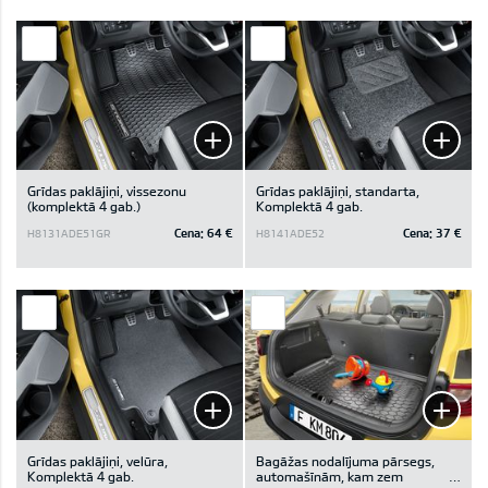
Grīdas paklājiņi, vissezonu
Grīdas paklājiņi, standarta,
(komplektā 4 gab.)
Komplektā 4 gab.
Cena:
64 €
Cena:
37 €
H8131ADE51GR
H8141ADE52
Grīdas paklājiņi, velūra,
Bagāžas nodalījuma pārsegs,
Komplektā 4 gab.
automašīnām, kam zem