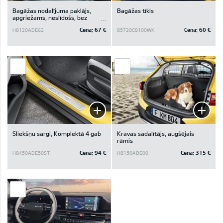
Bagāžas nodalījuma paklājs,
Bagāžas tīkls
apgriežams, neslīdošs, bez
glabāšanas nodalījuma zem
Cena:
67 €
Cena:
60 €
H8120ADE62
85720C8100WK
bagāžas nodalījuma pamatnes
(automašīnām, kam zem
bagāžas nodalījuma pamatnes
nav glabāšanas nodalījuma)
Sliekšņu sargi, Komplektā 4 gab
Kravas sadalītājs, augšējais
rāmis
Cena:
94 €
Cena:
315 €
H8450ADE50ST
H8150ADE00