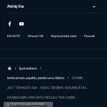
Atklāj Kia
Facebook
Youtube
KIA AUTO
Tehauto SIA
Atgriezeniskā saite
Pasaulē
Īpašniekiem
Tehauto SIA
Ieteicamais papildu piederumu klāsts
STONIC
2017 TEHAUTO SIA - VISAS TIESĪBAS AIZSARGĀTAS.
PAZIŅOJUMS PAR DATU REGULU "KIA CONNECT"
GARANTIJA UN APKOPE