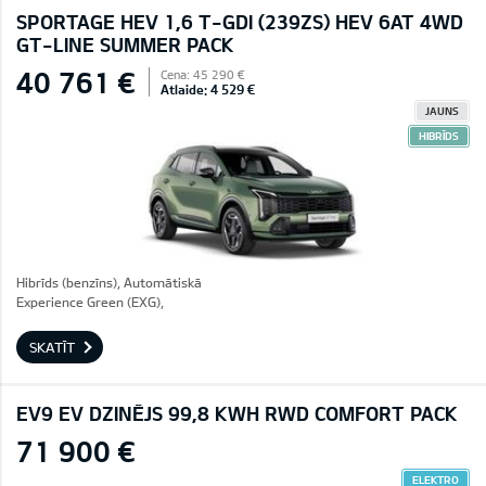
SPORTAGE HEV 1,6 T-GDI (239ZS) HEV 6AT 4WD
GT-LINE SUMMER PACK
40 761 €
Cena: 45 290 €
Atlaide: 4 529 €
JAUNS
HIBRĪDS
Hibrīds (benzīns), Automātiskā
Experience Green (EXG),
SKATĪT
EV9 EV DZINĒJS 99,8 KWH RWD COMFORT PACK
71 900 €
ELEKTRO