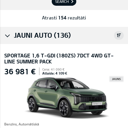
SEARCH
Atrasti
154
rezultāti
JAUNI AUTO (136)
SPORTAGE 1,6 T-GDI (180ZS) 7DCT 4WD GT-
LINE SUMMER PACK
36 981 €
Cena: 41 090 €
Atlaide: 4 109 €
JAUNS
Benzīns, Automātiskā