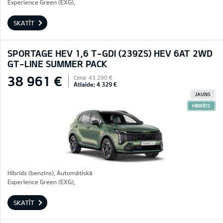
Experience Green (EXG),
SKATĪT
SPORTAGE HEV 1,6 T-GDI (239ZS) HEV 6AT 2WD
GT-LINE SUMMER PACK
38 961 €
Cena: 43 290 €
Atlaide: 4 329 €
JAUNS
HIBRĪDS
Hibrīds (benzīns), Automātiskā
Experience Green (EXG),
SKATĪT