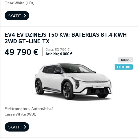
Clear White (UD),
SKATĪT
EV4 EV DZINĒJS 150 KW; BATERIJAS 81,4 KWH
2WD GT-LINE TX
49 790 €
Cena: 53 790 €
Atlaide: 4 000 €
JAUNS
ELEKTRO
Elektromotors, Automātiskā
Cassa White (WD),
SKATĪT