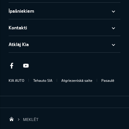
Īpašniekiem
Kontakti
Atklāj Kia
Facebook
Youtube
KIA AUTO
Tehauto SIA
Atgriezeniskā saite
Pasaulē
MEKLĒT
Tehauto SIA