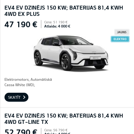
EV4 EV DZINĒJS 150 KW; BATERIJAS 81,4 KWH
4WD EX PLUS
47 190 €
Cena: 51 190 €
Atlaide: 4 000 €
JAUNS
ELEKTRO
Elektromotors, Automātiskā
Cassa White (WD),
SKATĪT
EV4 EV DZINĒJS 150 KW; BATERIJAS 81,4 KWH
4WD GT-LINE TX
52 790 €
Cena: 56 790 €