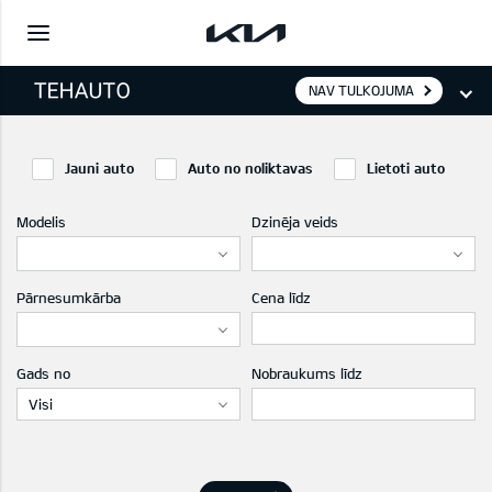
NAV TULKOJUMA
Jauni auto
Auto no noliktavas
Lietoti auto
Modelis
Dzinēja veids
Pārnesumkārba
Cena līdz
Gads no
Nobraukums līdz
Visi