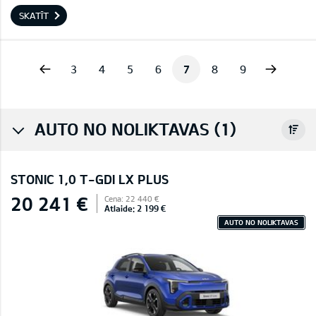
SKATĪT
vious
Next
3
4
5
6
7
8
9
AUTO NO NOLIKTAVAS (1)
STONIC 1,0 T-GDI LX PLUS
20 241 €
Cena: 22 440 €
Atlaide: 2 199 €
AUTO NO NOLIKTAVAS