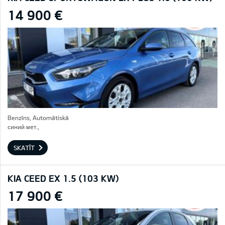
14 900 €
Benzīns, Automātiskā
синий мет.,
SKATĪT
KIA CEED EX 1.5 (103 KW)
17 900 €