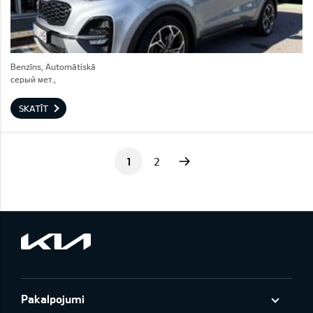
Benzīns, Automātiskā
серый мет.,
SKATĪT
Next
1
2
Pakalpojumi