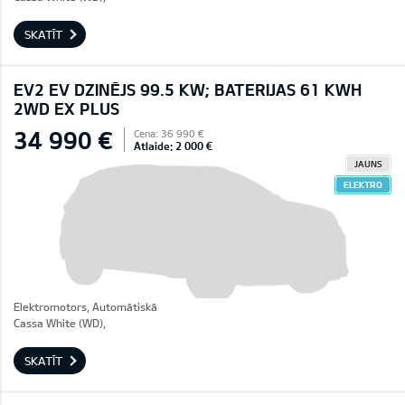
SKATĪT
EV2 EV DZINĒJS 99.5 KW; BATERIJAS 61 KWH
2WD EX PLUS
34 990 €
Cena: 36 990 €
Atlaide: 2 000 €
JAUNS
ELEKTRO
Elektromotors, Automātiskā
Cassa White (WD),
SKATĪT