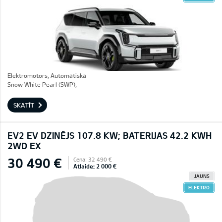
Elektromotors, Automātiskā
Snow White Pearl (SWP),
SKATĪT
EV2 EV DZINĒJS 107.8 KW; BATERIJAS 42.2 KWH
2WD EX
30 490 €
Cena: 32 490 €
Atlaide: 2 000 €
JAUNS
ELEKTRO