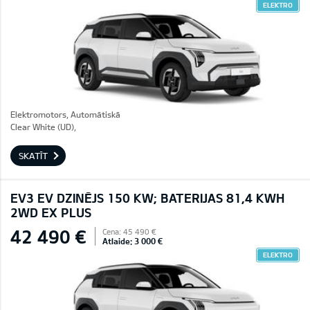
ELEKTRO
Elektromotors, Automātiskā
Clear White (UD),
SKATĪT
EV3 EV DZINĒJS 150 KW; BATERIJAS 81,4 KWH
2WD EX PLUS
42 490 €
Cena: 45 490 €
Atlaide: 3 000 €
ELEKTRO