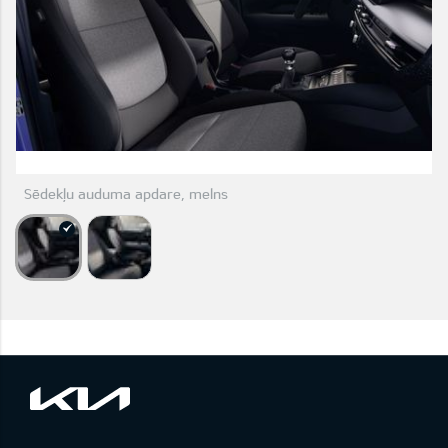
Sēdekļu auduma apdare, melns