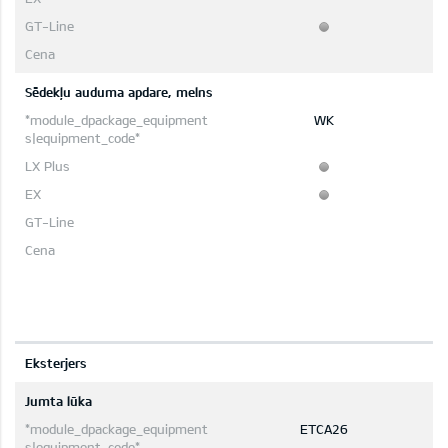
Sēdekļu auduma apdare, melns
WK
Eksterjers
Jumta lūka
ETCA26