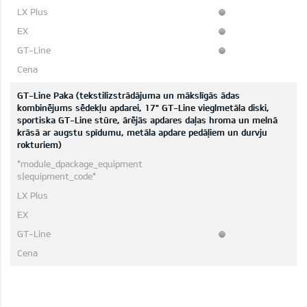
GT-Line Paka (tekstilizstrādājuma un mākslīgās ādas
kombinējums sēdekļu apdarei, 17" GT-Line vieglmetāla diski,
sportiska GT-Line stūre, ārējās apdares daļas hroma un melnā
krāsā ar augstu spīdumu, metāla apdare pedāļiem un durvju
rokturiem)