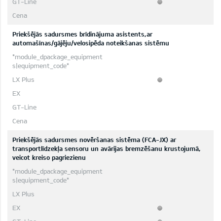
Priekšējās sadursmes brīdinājuma asistents,ar
automašīnas/gājēju/velosipēda noteikšanas sistēmu
Priekšējās sadursmes novēršanas sistēma (FCA-JX) ar
transportlīdzekļa sensoru un avārijas bremzēšanu krustojumā,
veicot kreiso pagriezienu