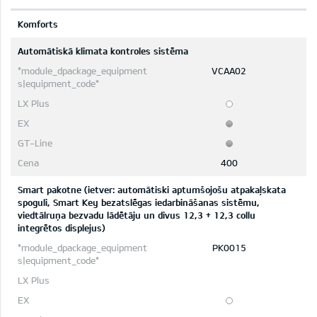
Komforts
Automātiskā klimata kontroles sistēma
VCAA02
400
Smart pakotne (ietver: automātiski aptumšojošu atpakaļskata
spoguli, Smart Key bezatslēgas iedarbināšanas sistēmu,
viedtālruņa bezvadu lādētāju un divus 12,3 + 12,3 collu
integrētos displejus)
PK0015