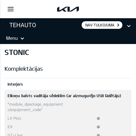
NAV TULKOJUMA
Menu
STONIC
Komplektācijas
Interjers
Elkoņu balsts vadītāja sēdeklim (ar aizmugurējo USB lādētāju)