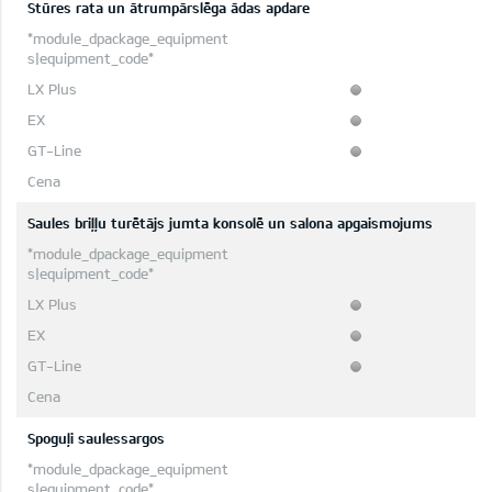
Stūres rata un ātrumpārslēga ādas apdare
Saules briļļu turētājs jumta konsolē un salona apgaismojums
Spoguļi saulessargos