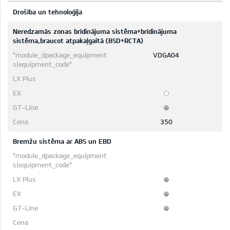
Drošība un tehnoloģija
Neredzamās zonas brīdinājuma sistēma+brīdinājuma
sistēma,braucot atpakaļgaitā (BSD+RCTA)
VDGA04
350
Bremžu sistēma ar ABS un EBD