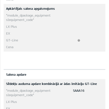
Apkārtējais salona apgaismojums
Salona apdare
Sēdekļu auduma apdare kombinācijā ar ādas imitāciju GT-Line
SAAA16